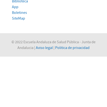
Biblioteca
App
Boletines
SiteMap
© 2022 Escuela Andaluza de Salud Pública - Junta de
Andalucia |
Aviso legal
|
Politica de privacidad