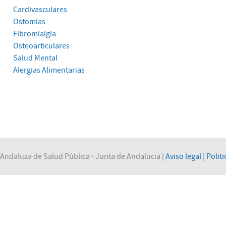
Cardivasculares
Ostomías
Fibromialgia
Osteoarticulares
Salud Mental
Alergias Alimentarias
Andaluza de Salud Pública - Junta de Andalucia |
Aviso legal
|
Politi