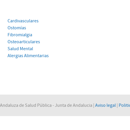
Cardivasculares
Ostomías
Fibromialgia
Osteoarticulares
Salud Mental
Alergias Alimentarias
Andaluza de Salud Pública - Junta de Andalucia |
Aviso legal
|
Politi