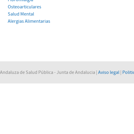
Osteoarticulares
Salud Mental
Alergias Alimentarias
Andaluza de Salud Pública - Junta de Andalucia |
Aviso legal
|
Politi