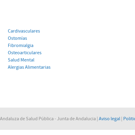
Cardivasculares
Ostomías
Fibromialgia
Osteoarticulares
Salud Mental
Alergias Alimentarias
Andaluza de Salud Pública - Junta de Andalucia |
Aviso legal
|
Politi