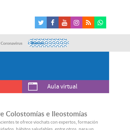
Coronavirus
Aula virtual
e Colostomías e Ileostomías
acientes te ofrece viochats con expertos, formación
idados, hábitos saludables, entre otros, para un