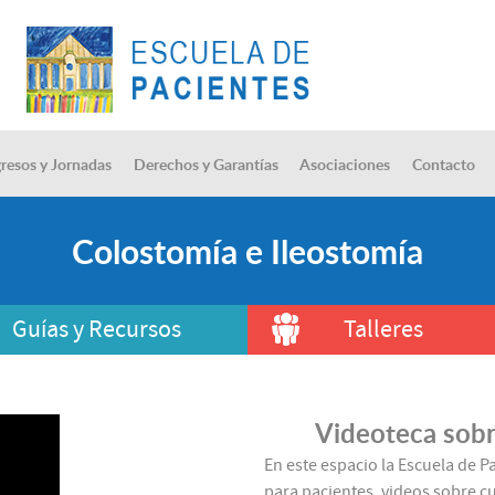
resos y Jornadas
Derechos y Garantías
Asociaciones
Contacto
Colostomía e Ileostomía
Guías y Recursos
Talleres
Videoteca sobr
En este espacio la Escuela de P
para pacientes, videos sobre cu