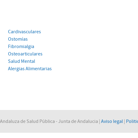
Cardivasculares
Ostomías
Fibromialgia
Osteoarticulares
Salud Mental
Alergias Alimentarias
Andaluza de Salud Pública - Junta de Andalucia |
Aviso legal
|
Politi