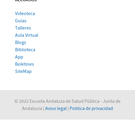
Videoteca
Guías
Talleres
Aula Virtual
Blogs
Biblioteca
App
Boletines
SiteMap
© 2022 Escuela Andaluza de Salud Pública - Junta de
Andalucia |
Aviso legal
|
Politica de privacidad