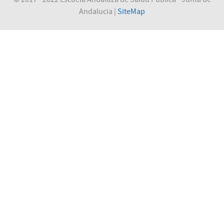
Andalucia |
SiteMap