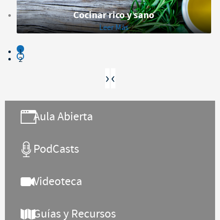
Cocinar rico y sano
Leer Más
1
2
›
‹
Aula Abierta
PodCasts
Videoteca
Guías y Recursos