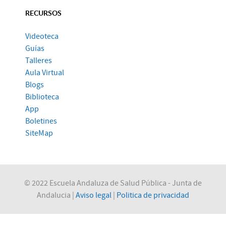
RECURSOS
Videoteca
Guías
Talleres
Aula Virtual
Blogs
Biblioteca
App
Boletines
SiteMap
© 2022 Escuela Andaluza de Salud Pública - Junta de
Andalucia |
Aviso legal
|
Politica de privacidad