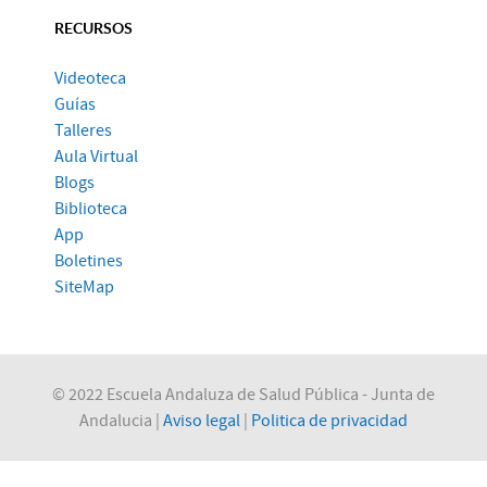
RECURSOS
Videoteca
Guías
Talleres
Aula Virtual
Blogs
Biblioteca
App
Boletines
SiteMap
© 2022 Escuela Andaluza de Salud Pública - Junta de
Andalucia |
Aviso legal
|
Politica de privacidad