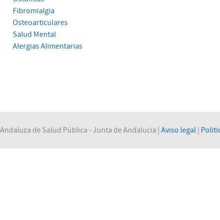
Fibromialgia
Osteoarticulares
Salud Mental
Alergias Alimentarias
Andaluza de Salud Pública - Junta de Andalucia |
Aviso legal
|
Politi