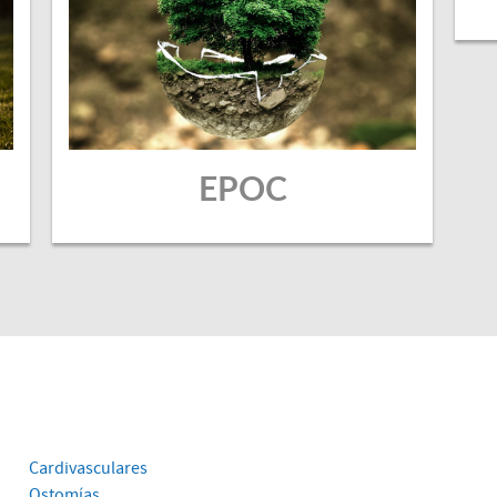
EPOC
Cardivasculares
Ostomías