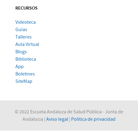
RECURSOS
Videoteca
Guías
Talleres
Aula Virtual
Blogs
Biblioteca
App
Boletines
SiteMap
© 2022 Escuela Andaluza de Salud Pública - Junta de
Andalucia |
Aviso legal
|
Politica de privacidad