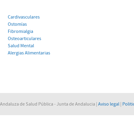
Cardivasculares
Ostomías
Fibromialgia
Osteoarticulares
Salud Mental
Alergias Alimentarias
Andaluza de Salud Pública - Junta de Andalucia |
Aviso legal
|
Politi