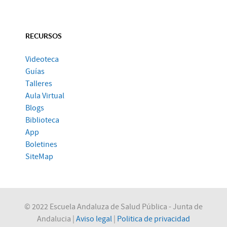
RECURSOS
Videoteca
Guías
Talleres
Aula Virtual
Blogs
Biblioteca
App
Boletines
SiteMap
© 2022 Escuela Andaluza de Salud Pública - Junta de
Andalucia |
Aviso legal
|
Politica de privacidad