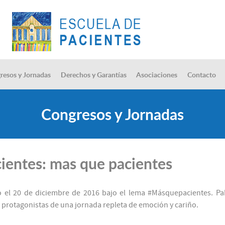
resos y Jornadas
Derechos y Garantías
Asociaciones
Contacto
Congresos y Jornadas
ientes: mas que pacientes
ró el 20 de diciembre de 2016 bajo el lema #Másquepacientes. Pa
 protagonistas de una jornada repleta de emoción y cariño.