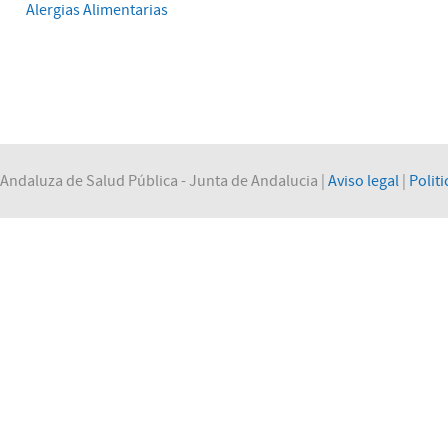
Alergias Alimentarias
Andaluza de Salud Pública - Junta de Andalucia |
Aviso legal
|
Politi