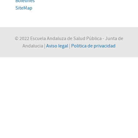
Boletines
SiteMap
© 2022 Escuela Andaluza de Salud Pública - Junta de
Andalucia |
Aviso legal
|
Politica de privacidad