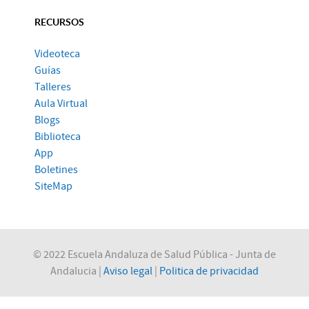
RECURSOS
Videoteca
Guías
Talleres
Aula Virtual
Blogs
Biblioteca
App
Boletines
SiteMap
© 2022 Escuela Andaluza de Salud Pública - Junta de
Andalucia |
Aviso legal
|
Politica de privacidad