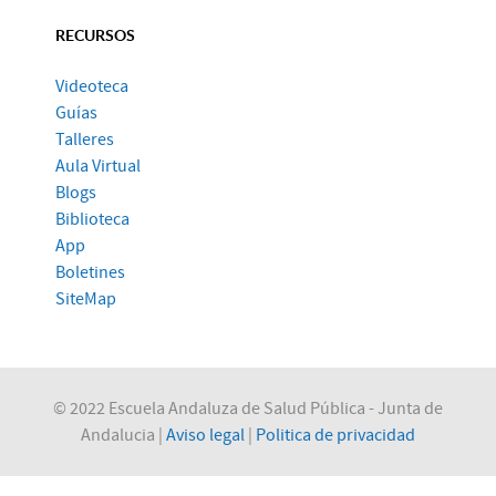
RECURSOS
Videoteca
Guías
Talleres
Aula Virtual
Blogs
Biblioteca
App
Boletines
SiteMap
© 2022 Escuela Andaluza de Salud Pública - Junta de
Andalucia |
Aviso legal
|
Politica de privacidad