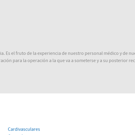
lia. Es el fruto de la experiencia de nuestro personal médico y de 
ción para la operación a la que va a someterse y a su posterior re
Cardivasculares