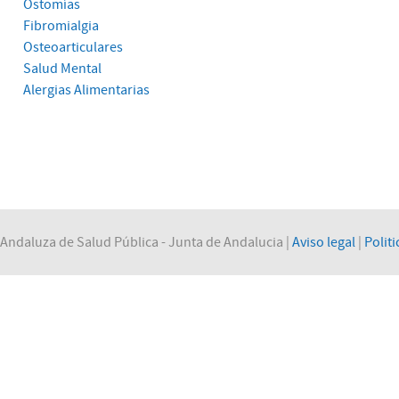
Ostomías
Fibromialgia
Osteoarticulares
Salud Mental
Alergias Alimentarias
Andaluza de Salud Pública - Junta de Andalucia |
Aviso legal
|
Politi