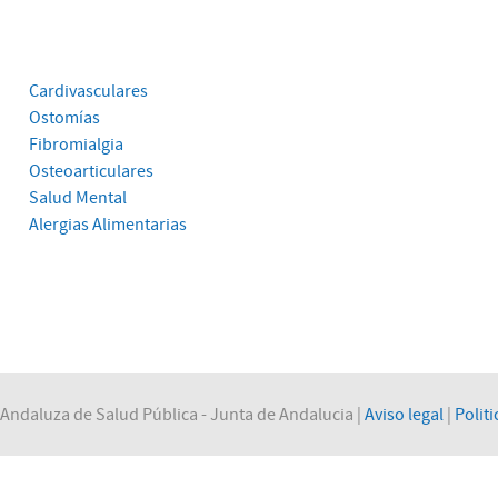
Cardivasculares
Ostomías
Fibromialgia
Osteoarticulares
Salud Mental
Alergias Alimentarias
Andaluza de Salud Pública - Junta de Andalucia |
Aviso legal
|
Politi