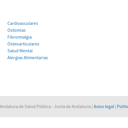
Cardivasculares
Ostomías
Fibromialgia
Osteoarticulares
Salud Mental
Alergias Alimentarias
Andaluza de Salud Pública - Junta de Andalucia |
Aviso legal
|
Politi