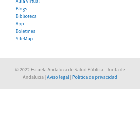
Aula Virtual
Blogs
Biblioteca
App
Boletines
SiteMap
© 2022 Escuela Andaluza de Salud Pública - Junta de
Andalucia |
Aviso legal
|
Politica de privacidad