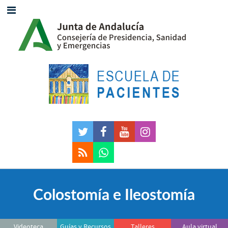
Colostomía e Ileostomía
Videoteca
Guías y Recursos
Talleres
Aula virtual