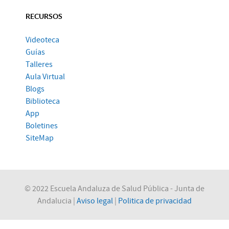
RECURSOS
Videoteca
Guías
Talleres
Aula Virtual
Blogs
Biblioteca
App
Boletines
SiteMap
© 2022 Escuela Andaluza de Salud Pública - Junta de
Andalucia |
Aviso legal
|
Politica de privacidad