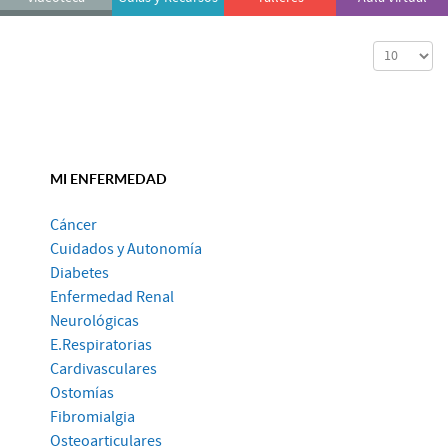
Cantidad a
MI ENFERMEDAD
Cáncer
Cuidados y Autonomía
Diabetes
Enfermedad Renal
Neurológicas
E.Respiratorias
Cardivasculares
Ostomías
Fibromialgia
Osteoarticulares