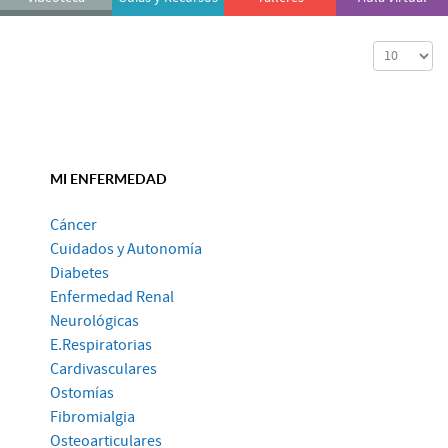
Cantidad a
MI ENFERMEDAD
Cáncer
Cuidados y Autonomía
Diabetes
Enfermedad Renal
Neurológicas
E.Respiratorias
Cardivasculares
Ostomías
Fibromialgia
Osteoarticulares