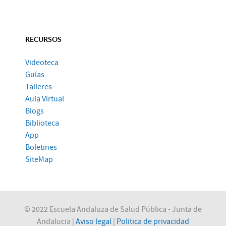
RECURSOS
Videoteca
Guías
Talleres
Aula Virtual
Blogs
Biblioteca
App
Boletines
SiteMap
© 2022 Escuela Andaluza de Salud Pública - Junta de
Andalucia |
Aviso legal
|
Politica de privacidad