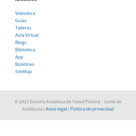
Videoteca
Guías
Talleres
Aula Virtual
Blogs
Biblioteca
App
Boletines
SiteMap
© 2022 Escuela Andaluza de Salud Pública - Junta de
Andalucia |
Aviso legal
|
Politica de privacidad