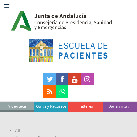
Videoteca
Guías y Recursos
Talleres
Aula virtual
All