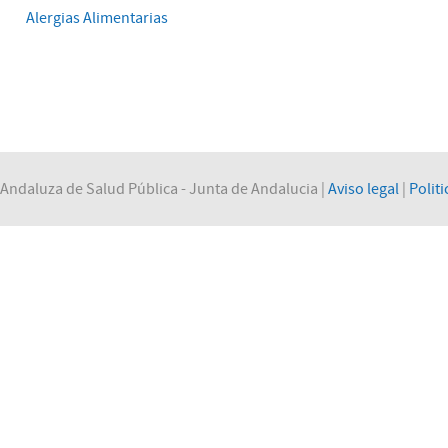
Alergias Alimentarias
Andaluza de Salud Pública - Junta de Andalucia |
Aviso legal
|
Politi