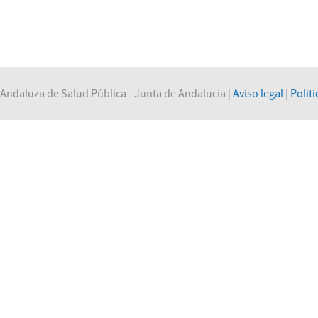
Andaluza de Salud Pública - Junta de Andalucia |
Aviso legal
|
Politi