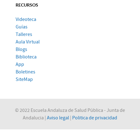
RECURSOS
Videoteca
Guías
Talleres
Aula Virtual
Blogs
Biblioteca
App
Boletines
SiteMap
© 2022 Escuela Andaluza de Salud Pública - Junta de
Andalucia |
Aviso legal
|
Politica de privacidad