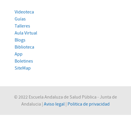
Videoteca
Guías
Talleres
Aula Virtual
Blogs
Biblioteca
App
Boletines
SiteMap
© 2022 Escuela Andaluza de Salud Pública - Junta de
Andalucia |
Aviso legal
|
Politica de privacidad