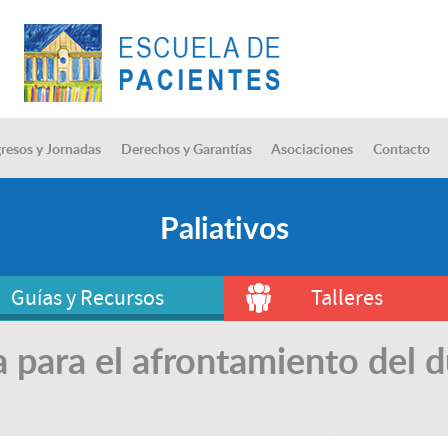
resos y Jornadas
Derechos y Garantías
Asociaciones
Contacto
Paliativos
Guías y Recursos
Talleres
 para el afrontamiento del 