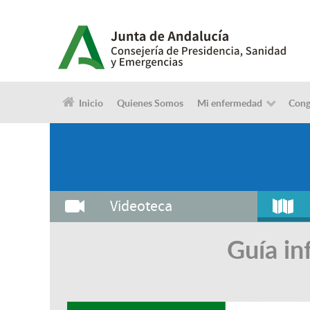
Inicio
Quienes Somos
Mi enfermedad
Cong
Videoteca
Guía in