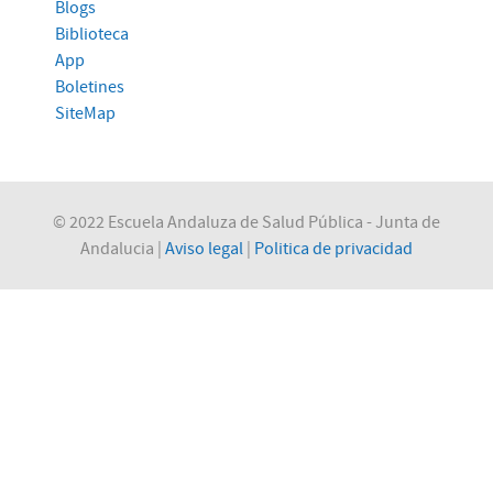
Blogs
Biblioteca
App
Boletines
SiteMap
© 2022 Escuela Andaluza de Salud Pública - Junta de
Andalucia |
Aviso legal
|
Politica de privacidad