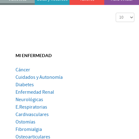
Cantidad a
MI ENFERMEDAD
Cáncer
Cuidados y Autonomía
Diabetes
Enfermedad Renal
Neurológicas
E.Respiratorias
Cardivasculares
Ostomías
Fibromialgia
Osteoarticulares