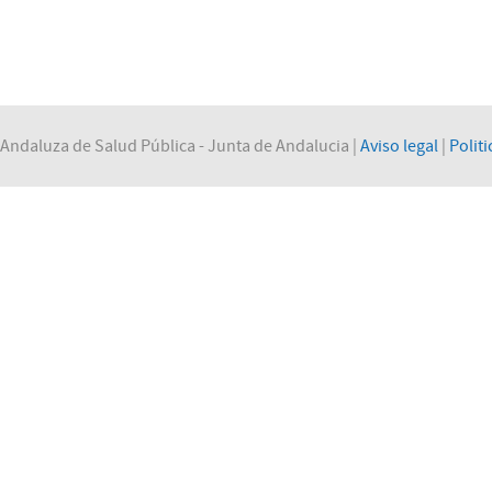
Andaluza de Salud Pública - Junta de Andalucia |
Aviso legal
|
Politi