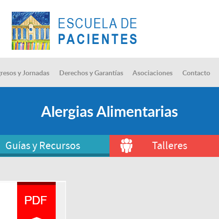
resos y Jornadas
Derechos y Garantías
Asociaciones
Contacto
Alergias Alimentarias
Guías y Recursos
Talleres