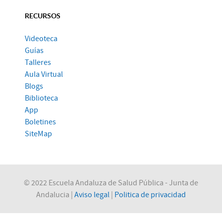
RECURSOS
Videoteca
Guías
Talleres
Aula Virtual
Blogs
Biblioteca
App
Boletines
SiteMap
© 2022 Escuela Andaluza de Salud Pública - Junta de
Andalucia |
Aviso legal
|
Politica de privacidad