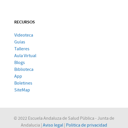
RECURSOS
Videoteca
Guías
Talleres
Aula Virtual
Blogs
Biblioteca
App
Boletines
SiteMap
© 2022 Escuela Andaluza de Salud Pública - Junta de
Andalucia |
Aviso legal
|
Politica de privacidad