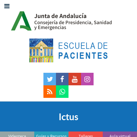
Ictus
Videoteca
Guías y Recursos
Talleres
Aula virtual