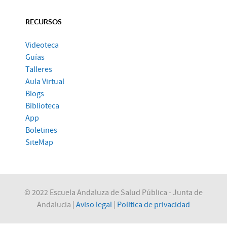
RECURSOS
Videoteca
Guías
Talleres
Aula Virtual
Blogs
Biblioteca
App
Boletines
SiteMap
© 2022 Escuela Andaluza de Salud Pública - Junta de
Andalucia |
Aviso legal
|
Politica de privacidad