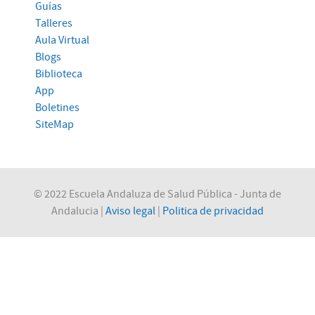
Guías
Talleres
Aula Virtual
Blogs
Biblioteca
App
Boletines
SiteMap
© 2022 Escuela Andaluza de Salud Pública - Junta de
Andalucia |
Aviso legal
|
Politica de privacidad