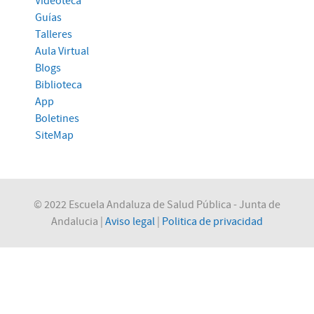
Videoteca
Guías
Talleres
Aula Virtual
Blogs
Biblioteca
App
Boletines
SiteMap
© 2022 Escuela Andaluza de Salud Pública - Junta de
Andalucia |
Aviso legal
|
Politica de privacidad