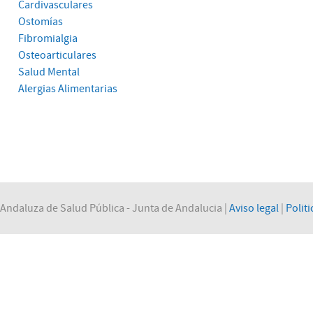
Cardivasculares
Ostomías
Fibromialgia
Osteoarticulares
Salud Mental
Alergias Alimentarias
Andaluza de Salud Pública - Junta de Andalucia |
Aviso legal
|
Politi