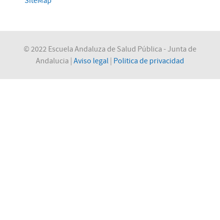
SiteMap
© 2022 Escuela Andaluza de Salud Pública - Junta de
Andalucia |
Aviso legal
|
Politica de privacidad