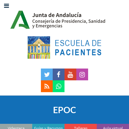
EPOC
Videoteca
Guías y Recursos
Talleres
Aula virtual