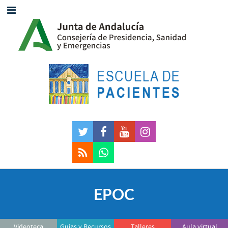
EPOC
Videoteca
Guías y Recursos
Talleres
Aula virtual