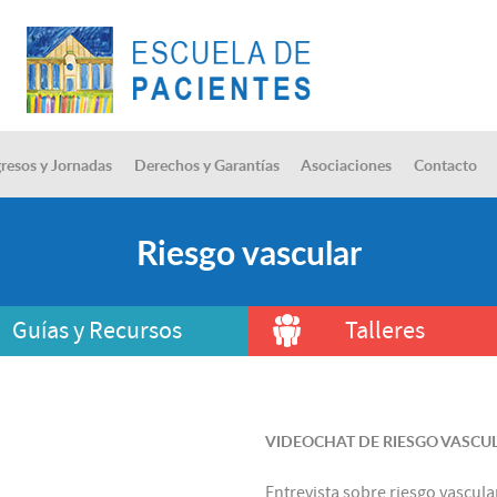
resos y Jornadas
Derechos y Garantías
Asociaciones
Contacto
Riesgo vascular
Guías y Recursos
Talleres
VIDEOCHAT DE RIESGO VASCU
Entrevista sobre riesgo vascula