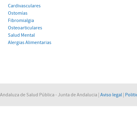
Cardivasculares
Ostomías
Fibromialgia
Osteoarticulares
Salud Mental
Alergias Alimentarias
Andaluza de Salud Pública - Junta de Andalucia |
Aviso legal
|
Politi