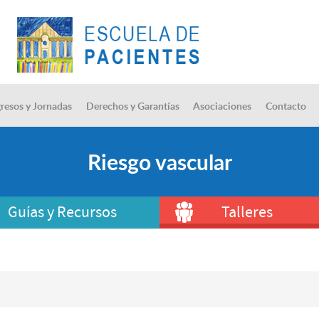
resos y Jornadas
Derechos y Garantías
Asociaciones
Contacto
Riesgo vascular
Guías y Recursos
Talleres