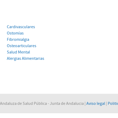
Cardivasculares
Ostomías
Fibromialgia
Osteoarticulares
Salud Mental
Alergias Alimentarias
Andaluza de Salud Pública - Junta de Andalucia |
Aviso legal
|
Politi