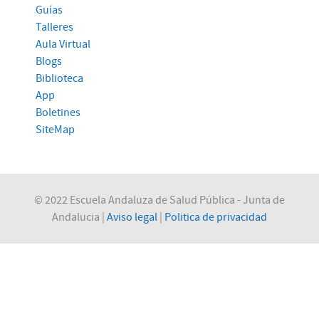
Guías
Talleres
Aula Virtual
Blogs
Biblioteca
App
Boletines
SiteMap
© 2022 Escuela Andaluza de Salud Pública - Junta de
Andalucia |
Aviso legal
|
Politica de privacidad