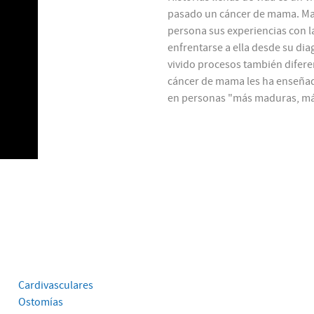
pasado un cáncer de mama. Mar
persona sus experiencias con 
enfrentarse a ella desde su dia
vivido procesos también diferen
cáncer de mama les ha enseñado
en personas "más maduras, más
Cardivasculares
Ostomías