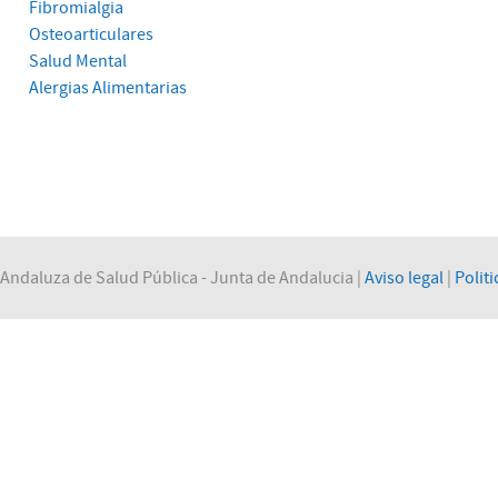
Fibromialgia
Osteoarticulares
Salud Mental
Alergias Alimentarias
Andaluza de Salud Pública - Junta de Andalucia |
Aviso legal
|
Politi