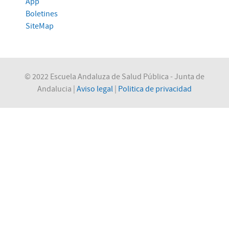
App
Boletines
SiteMap
© 2022 Escuela Andaluza de Salud Pública - Junta de
Andalucia |
Aviso legal
|
Politica de privacidad